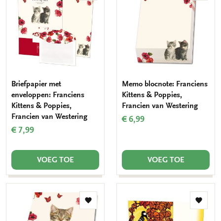
aan
aan
verlanglijst
verlang
Briefpapier met
Memo blocnote: Franciens
enveloppen: Franciens
Kittens & Poppies,
Kittens & Poppies,
Francien van Westering
Francien van Westering
€ 6,99
€ 7,99
VOEG TOE
VOEG TOE
Toevoegen
Toevo
aan
aan