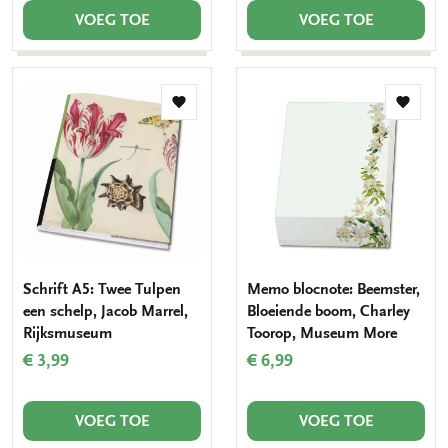
VOEG TOE
VOEG TOE
Toevoegen
Toevo
aan
aan
verlanglijst
verlang
Schrift A5: Twee Tulpen
Memo blocnote: Beemster,
een schelp, Jacob Marrel,
Bloeiende boom, Charley
Rijksmuseum
Toorop, Museum More
€ 3,99
€ 6,99
VOEG TOE
VOEG TOE