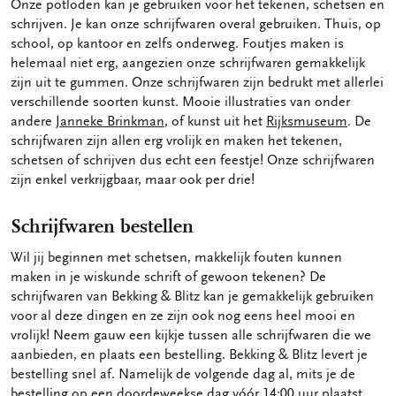
Onze potloden kan je gebruiken voor het tekenen, schetsen en
schrijven. Je kan onze schrijfwaren overal gebruiken. Thuis, op
school, op kantoor en zelfs onderweg. Foutjes maken is
helemaal niet erg, aangezien onze schrijfwaren gemakkelijk
zijn uit te gummen. Onze schrijfwaren zijn bedrukt met allerlei
verschillende soorten kunst. Mooie illustraties van onder
andere
Janneke Brinkman
, of kunst uit het
Rijksmuseum
. De
schrijfwaren zijn allen erg vrolijk en maken het tekenen,
schetsen of schrijven dus echt een feestje! Onze schrijfwaren
zijn enkel verkrijgbaar, maar ook per drie!
Schrijfwaren bestellen
Wil jij beginnen met schetsen, makkelijk fouten kunnen
maken in je wiskunde schrift of gewoon tekenen? De
schrijfwaren van Bekking & Blitz kan je gemakkelijk gebruiken
voor al deze dingen en ze zijn ook nog eens heel mooi en
vrolijk! Neem gauw een kijkje tussen alle schrijfwaren die we
aanbieden, en plaats een bestelling. Bekking & Blitz levert je
bestelling snel af. Namelijk de volgende dag al, mits je de
bestelling op een doordeweekse dag vóór 14:00 uur plaatst.