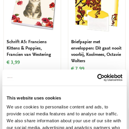
verlanglijst
verlang
Schrift A5: Franciens
Briefpapier met
Kittens & Poppies,
enveloppen: Dit gaat nooit
Francien van Westering
voorbij, Koolmees, Octavie
Wolters
€ 3,99
€ 7,99
VOEG TOE
VOEG TOE
This website uses cookies
We use cookies to personalise content and ads, to
Toevoegen
Toevo
provide social media features and to analyse our traffic.
aan
aan
We also share information about your use of our site with
verlanglijst
verlang
our social media, advertising and analytics partners who