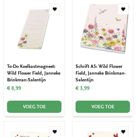
Toevoegen
Toevo
aan
aan
verlanglijst
verlang
To-Do Koelkastmagneet:
Schrift A5: Wild Flower
Wild Flower Field, Janneke
Field, Janneke Brinkman-
Brinkman-Salentijn
Salentijn
€ 8,99
€ 3,99
VOEG TOE
VOEG TOE
Toevoegen
Toevo