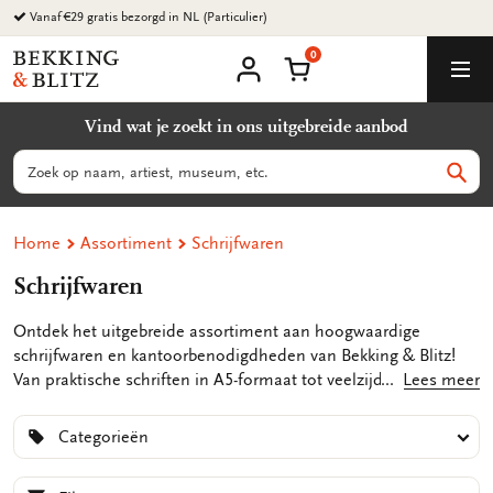
Ga
Vanaf €29 gratis bezorgd in NL (Particulier)
naar
0
content
Bekking
Winkelmand
Men
&
Mijn
account
Blitz
Vind wat je zoekt in ons uitgebreide aanbod
Uitgevers
B.V.
Zoeken
Zoek
Home
Assortiment
Schrijfwaren
Schrijfwaren
Ontdek het uitgebreide assortiment aan hoogwaardige
schrijfwaren en kantoorbenodigdheden van Bekking & Blitz!
Van praktische schriften in A5-formaat tot veelzijdige memo
Lees meer
blocnotes, schetsboeken, en handige to do lijstjes - Bekking &
Blitz heeft alles wat je nodig hebt om georganiseerd te blijven
Categorieën
en je creativiteit de vrije loop te laten. Onze schriften in A5-
formaat zijn perfect voor notities, aantekeningen en het