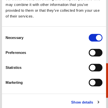
may combine it with other information that you’ve
provided to them or that they’ve collected from your use
of their services.
Memo blocnote: Dit gaat
Schrift A5: Dit gaat nooit
Consent
nooit voorbij, Koolmeesjes,
voorbij, Kieviet, Octavie
Necessary
Selection
Octavie Wolters
Wolters
€ 6,99
€ 3,99
Preferences
VOEG TOE
VOEG TOE
Statistics
Cadeaukiezer
Toevoegen
Toevo
Marketing
aan
aan
verlanglijst
verlang
Show details