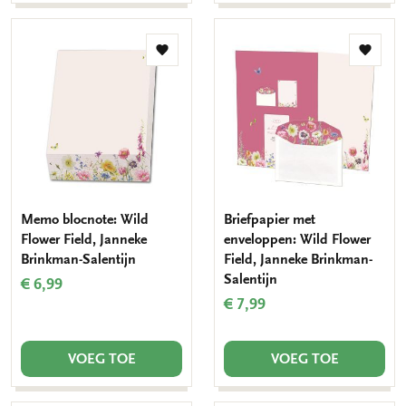
Toevoegen
Toevo
aan
aan
verlanglijst
verlang
Memo blocnote: Wild
Briefpapier met
Flower Field, Janneke
enveloppen: Wild Flower
Brinkman-Salentijn
Field, Janneke Brinkman-
Salentijn
€ 6,99
€ 7,99
VOEG TOE
VOEG TOE