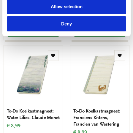
Vermeer, Mauritshuis
€ 8,99
Allow selection
€ 8,99
Deny
VOEG TOE
VOEG TOE
Toevoegen
Toevo
aan
aan
verlanglijst
verlang
To-Do Koelkastmagneet:
To-Do Koelkastmagneet:
Water Lilies, Claude Monet
Franciens Kittens,
Francien van Westering
€ 8,99
€ 8,99