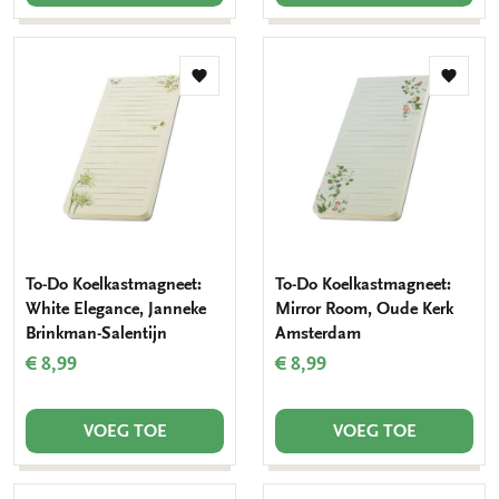
Toevoegen
Toevo
aan
aan
verlanglijst
verlang
To-Do Koelkastmagneet:
To-Do Koelkastmagneet:
White Elegance, Janneke
Mirror Room, Oude Kerk
Brinkman-Salentijn
Amsterdam
€ 8,99
€ 8,99
VOEG TOE
VOEG TOE