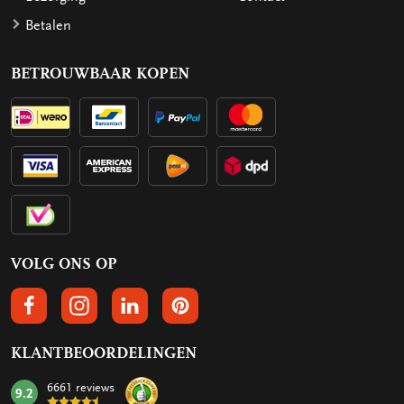
Betalen
BETROUWBAAR KOPEN
VOLG ONS OP
VOLGS ONS OP FACEBOOK
VOLG ONS OP INSTAGRAM
VOLG ONS OP LINKEDIN
VOLG ONS OP PINTEREST
KLANTBEOORDELINGEN
6661 reviews
9.2
mark: