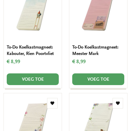
verlanglijst
verlang
To-Do Koelkastmagneet:
To-Do Koelkastmagneet:
Kabouter, Rien Poortvliet
Meester Mark
€ 8,99
€ 8,99
VOEG TOE
VOEG TOE
Toevoegen
Toevo
aan
aan
verlanglijst
verlang