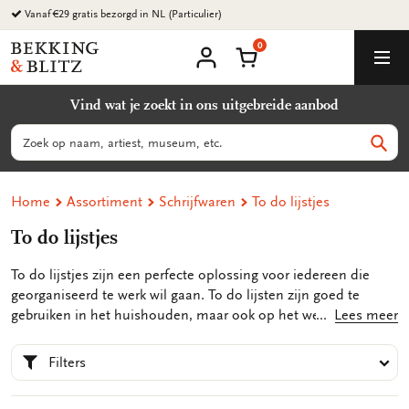
Ga
naar
0
content
Bekking
Winkelmand
Men
&
Mijn
account
Blitz
Vind wat je zoekt in ons uitgebreide aanbod
Uitgevers
B.V.
Zoeken
Zoek
Home
Assortiment
Schrijfwaren
To do lijstjes
To do lijstjes
To do lijstjes zijn een perfecte oplossing voor iedereen die
georganiseerd te werk wil gaan. To do lijsten zijn goed te
gebruiken in het huishouden, maar ook op het werk. Het
Lees meer
opschrijven van de dingen die je moet doen, helpt je om
concrete doelen te stellen. Dit zorgt ervoor dat je efficiënter te
Filters
werk kan gaan. Je voelt minder stress aangezien je alle taken
op papier hebt staan, het is makkelijker prioriteiten stellen en