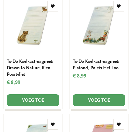
Toevoegen
Toevo
aan
aan
verlanglijst
verlang
To-Do Koelkastmagneet:
To-Do Koelkastmagneet:
Drawn to Nature, Rien
Plafond, Paleis Het Loo
Poortvliet
€ 8,99
€ 8,99
VOEG TOE
VOEG TOE
Toevoegen
Toevo
aan
aan