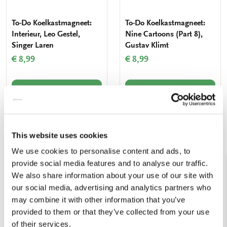
To-Do Koelkastmagneet:
To-Do Koelkastmagneet:
Interieur, Leo Gestel,
Nine Cartoons (Part 8),
Singer Laren
Gustav Klimt
€ 8,99
€ 8,99
VOEG TOE
VOEG TOE
Toevoegen
Toevo
This website uses cookies
aan
aan
We use cookies to personalise content and ads, to
verlanglijst
verlang
provide social media features and to analyse our traffic.
We also share information about your use of our site with
our social media, advertising and analytics partners who
may combine it with other information that you’ve
provided to them or that they’ve collected from your use
of their services.
To-Do Koelkastmagneet:
To-Do Koelkastmagneet: