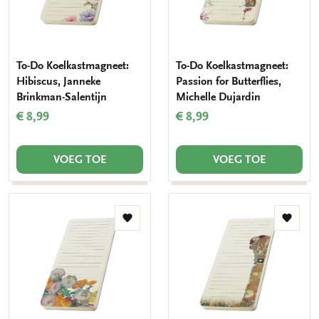
To-Do Koelkastmagneet:
To-Do Koelkastmagneet:
Hibiscus, Janneke
Passion for Butterflies,
Brinkman-Salentijn
Michelle Dujardin
€ 8,99
€ 8,99
VOEG TOE
VOEG TOE
Toevoegen
Toevo
aan
aan
verlanglijst
verlang