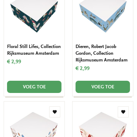
verlanglijst
verlang
Floral Still Lifes, Collection
Dieren, Robert Jacob
Rijksmuseum Amsterdam
Gordon, Collection
Rijksmuseum Amsterdam
€ 2,99
€ 2,99
VOEG TOE
VOEG TOE
Toevoegen
Toevo
aan
aan
verlanglijst
verlang