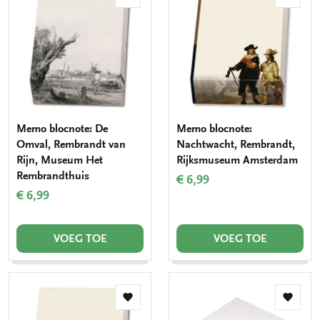
Toevoegen
Toevo
aan
aan
verlanglijst
verlang
Memo blocnote: De
Memo blocnote:
Omval, Rembrandt van
Nachtwacht, Rembrandt,
Rijn, Museum Het
Rijksmuseum Amsterdam
Rembrandthuis
€ 6,99
€ 6,99
VOEG TOE
VOEG TOE
Toevoegen
Toevo
aan
aan