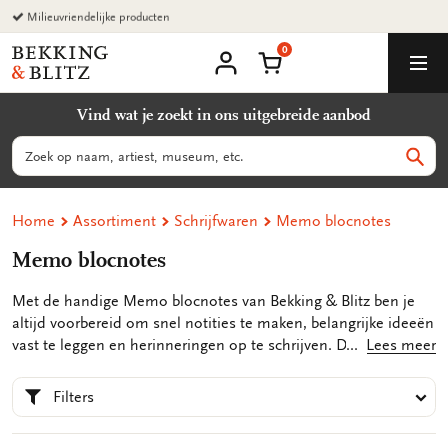
Ga
naar
0
content
Bekking
Winkelmand
Men
&
Mijn
account
Blitz
Vind wat je zoekt in ons uitgebreide aanbod
Uitgevers
B.V.
Zoeken
Zoek
Home
Assortiment
Schrijfwaren
Memo blocnotes
Memo blocnotes
Met de handige Memo blocnotes van Bekking & Blitz ben je
altijd voorbereid om snel notities te maken, belangrijke ideeën
vast te leggen en herinneringen op te schrijven. Deze
Lees meer
compacte en praktische blocnotes zijn perfect voor gebruik op
kantoor, thuis of onderweg. Met hun handige formaat passen
Filters
ze gemakkelijk in je tas, zodat je ze altijd binnen handbereik
hebt.