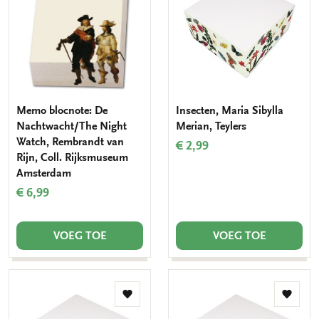
verlanglijst
verlang
Memo blocnote: De
Insecten, Maria Sibylla
Nachtwacht/The Night
Merian, Teylers
Watch, Rembrandt van
€ 2,99
Rijn, Coll. Rijksmuseum
Amsterdam
€ 6,99
VOEG TOE
VOEG TOE
Toevoegen
Toevo
aan
aan