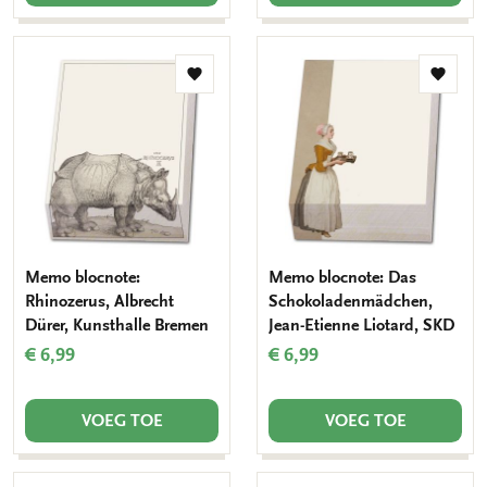
Toevoegen
Toevo
aan
aan
verlanglijst
verlang
Memo blocnote:
Memo blocnote: Das
Rhinozerus, Albrecht
Schokoladenmädchen,
Dürer, Kunsthalle Bremen
Jean-Etienne Liotard, SKD
€ 6,99
€ 6,99
VOEG TOE
VOEG TOE