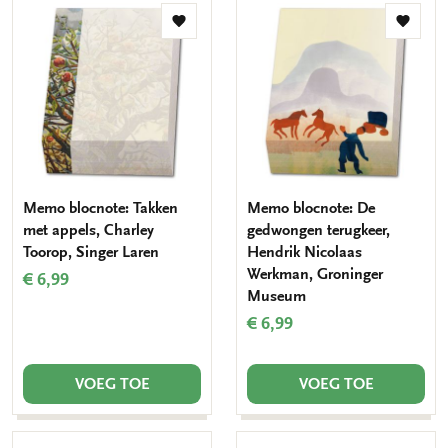
Toevoegen
Toevo
aan
aan
verlanglijst
verlang
Memo blocnote: Takken
Memo blocnote: De
met appels, Charley
gedwongen terugkeer,
Toorop, Singer Laren
Hendrik Nicolaas
Werkman, Groninger
€ 6,99
Museum
€ 6,99
VOEG TOE
VOEG TOE