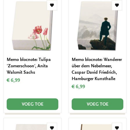
Toevoegen
Toevo
aan
aan
verlanglijst
verlang
Memo blocnote: Tulipa
Memo blocnote: Wanderer
'Zomerschoon', Anita
über dem Nebelmeer,
Walsmit Sachs
Caspar David Friedrich,
Hamburger Kunsthalle
€ 6,99
€ 6,99
VOEG TOE
VOEG TOE