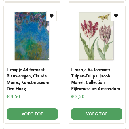
Toevoegen
Toevo
aan
aan
verlanglijst
verlang
L-mapje A4 formaat:
L-mapje A4 formaat:
Blauweregen, Claude
Tulpen-Tulips, Jacob
Monet, Kunstmuseum
Marrel, Collection
Den Haag
Rijksmuseum Amsterdam
€ 3,50
€ 3,50
VOEG TOE
VOEG TOE