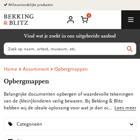
Ga
naar
0
content
Bekking
Winkelmand
Men
&
Mijn
account
Blitz
Vind wat je zoekt in ons uitgebreide aanbod
Uitgevers
B.V.
Zoeken
Zoek
Home
Assortiment
Opbergmappen
Opbergmappen
Belangrijke documenten opbergen of waardevolle tekeningen
van de (klein)kinderen veilig bewaren. Bij Bekking & Blitz
hebben wij de ideale oplossing voor wat je dan ook netjes wilt
Lees meer
opbergen of bewaren. Geen kreukels in documenten met
waarde of mooie tekeningen met onze opbergmappen. Met
Categorieën
een mooie opbergmap blijft alles netjes en veilig. Handige
flappen zorgen dat documenten niet uit de opbergmap