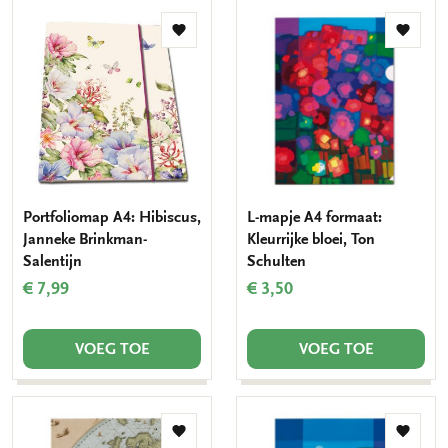
Toevoegen
Toevo
aan
aan
verlanglijst
verlang
Portfoliomap A4: Hibiscus,
L-mapje A4 formaat:
Janneke Brinkman-
Kleurrijke bloei, Ton
Salentijn
Schulten
€ 7,99
€ 3,50
VOEG TOE
VOEG TOE
Toevoegen
Toevo