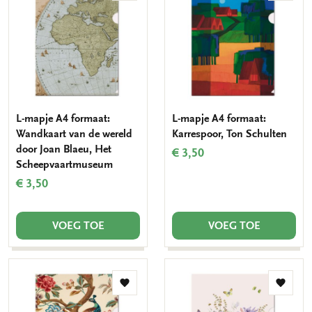
aan
aan
verlanglijst
verlang
L-mapje A4 formaat:
L-mapje A4 formaat:
Wandkaart van de wereld
Karrespoor, Ton Schulten
door Joan Blaeu, Het
€ 3,50
Scheepvaartmuseum
€ 3,50
VOEG TOE
VOEG TOE
Toevoegen
Toevo
aan
aan