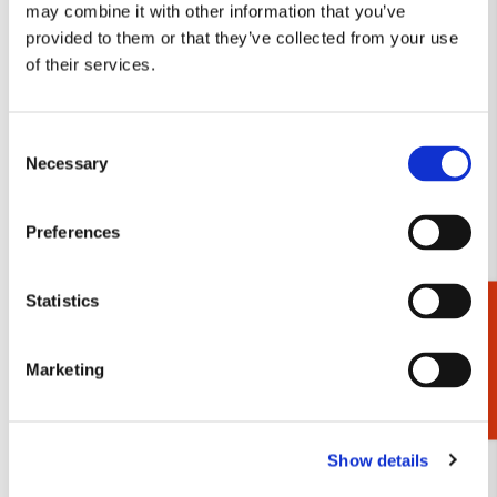
may combine it with other information that you’ve
provided to them or that they’ve collected from your use
of their services.
L-mapje A4 formaat: De
L-mapje A4 formaat:
nachtwacht/The Night
Tulpen/Tulips, Jacob
Watch, Rembrandt,
Marrel, Rijksmuseum
Consent
Rijksmuseum Amsterdam
Amsterdam
Necessary
Selection
€ 3,50
€ 3,50
Preferences
VOEG TOE
VOEG TOE
Statistics
Cadeaukiezer
Toevoegen
Toevo
Marketing
aan
aan
verlanglijst
verlang
Show details