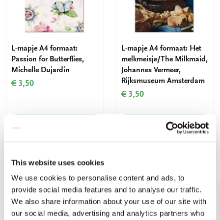
L-mapje A4 formaat:
L-mapje A4 formaat: Het
Passion for Butterflies,
melkmeisje/The Milkmaid,
Michelle Dujardin
Johannes Vermeer,
Rijksmuseum Amsterdam
€ 3,50
€ 3,50
VOEG TOE
VOEG TOE
This website uses cookies
Toevoegen
Toevo
aan
aan
We use cookies to personalise content and ads, to
verlanglijst
verlang
provide social media features and to analyse our traffic.
We also share information about your use of our site with
our social media, advertising and analytics partners who