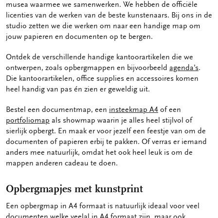
musea waarmee we samenwerken. We hebben de officiële
licenties van de werken van de beste kunstenaars. Bij ons in de
studio zetten we die werken om naar een handige map om
jouw papieren en documenten op te bergen.
Ontdek de verschillende handige kantoorartikelen die we
ontwerpen, zoals opbergmappen en bijvoorbeeld
agenda’s
.
Die kantoorartikelen, office supplies en accessoires komen
heel handig van pas én zien er geweldig uit.
Bestel een documentmap, een
insteekmap A4
of een
portfoliomap
als showmap waarin je alles heel stijlvol of
sierlijk opbergt. En maak er voor jezelf een feestje van om de
documenten of papieren erbij te pakken. Of verras er iemand
anders mee natuurlijk, omdat het ook heel leuk is om de
mappen anderen cadeau te doen.
Opbergmapjes met kunstprint
Een opbergmap in A4 formaat is natuurlijk ideaal voor veel
documenten welke veelal in A4 formaat zijn, maar ook