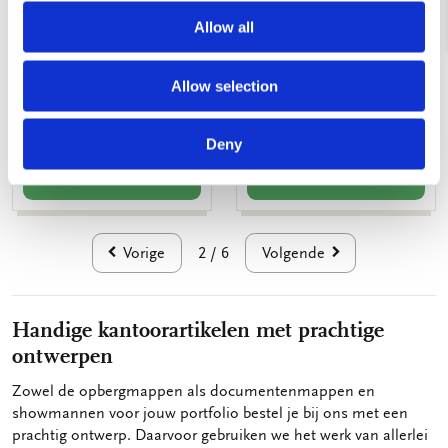
Allow all
L-mapje A4 formaat:
L-mapje A4 formaat: The
Interieur, Leo Gestel,
Kiss, Gustav Klimt
Allow selection
Singer Laren
€ 3,50
€ 3,50
Deny
VOEG TOE
VOEG TOE
Vorige
Volgende
2 / 6
Handige kantoorartikelen met prachtige
ontwerpen
Zowel de opbergmappen als documentenmappen en
showmannen voor jouw portfolio bestel je bij ons met een
prachtig ontwerp. Daarvoor gebruiken we het werk van allerlei