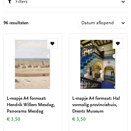
Filters
kunnen glippen en stevige materialen houden alles
netjes. Een goed opbergsysteem is zeer waardevol zowel op
het werk als thuis. De opbergmappen van Bekking & Blitz zijn
praktisch, duurzaam en ook nog eens mooi.
96 resultaten
Toevoegen
Toevo
aan
aan
verlanglijst
verlang
L-mapje A4 formaat:
L-mapje A4 formaat: Hal
Hendrik Willem Mesdag,
vormalig provinciehuis,
Panorama Mesdag
Drents Museum
€ 3,50
€ 3,50