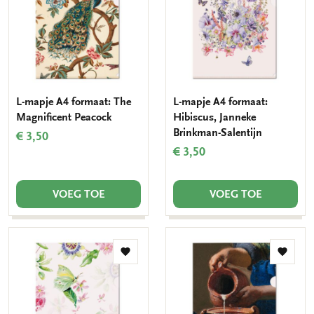
verlanglijst
verlang
L-mapje A4 formaat: The
L-mapje A4 formaat:
Magnificent Peacock
Hibiscus, Janneke
Brinkman-Salentijn
€ 3,50
€ 3,50
VOEG TOE
VOEG TOE
Toevoegen
Toevo
aan
aan
verlanglijst
verlang