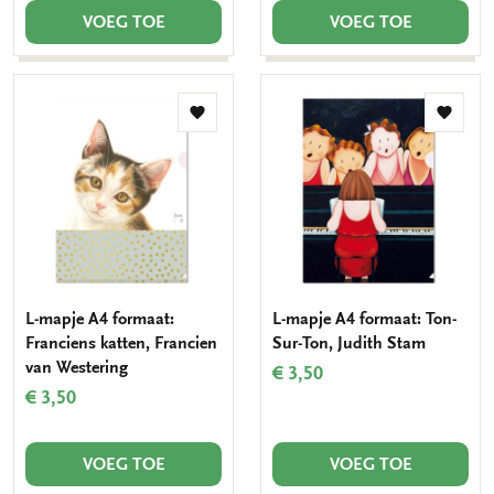
VOEG TOE
VOEG TOE
Toevoegen
Toevo
aan
aan
verlanglijst
verlang
L-mapje A4 formaat:
L-mapje A4 formaat: Ton-
Franciens katten, Francien
Sur-Ton, Judith Stam
van Westering
€ 3,50
€ 3,50
VOEG TOE
VOEG TOE