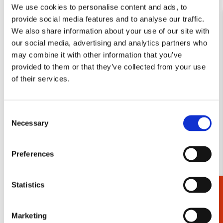
We use cookies to personalise content and ads, to
Bekking notitie kalender
provide social media features and to analyse our traffic.
2027
We also share information about your use of our site with
€ 7,99
our social media, advertising and analytics partners who
may combine it with other information that you’ve
VOEG TOE
provided to them or that they’ve collected from your use
of their services.
Jaarkalender met kunst
Consent
Necessary
Jaarkalenders zien er over het algemeen misschien een beetje
Selection
saai uit… Maar niet bij Bekking & Blitz! Hier vindt je de meest
unieke en vrolijke jaarkalenders, die jouw kantoor helemaal
Preferences
opvrolijken! Jaarkalenders met abstracte kunst, met bloemen
of met mooie afbeeldingen… We hebben een ruim aanbod
jaarkalenders waar jij vrolijk van wordt! Ben je op zoek naar
Statistics
Cadeaukiezer
andere jaarproducten? Bekijk dan gauw onze
maandkalenders
,
weekkalenders
of
natuurkalenders
. Ook deze zijn enorm
handig voor op kantoor of thuis, en helpen jou met het vrolijk
Marketing