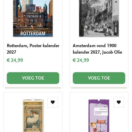
verlanglijst
verlang
Rotterdam, Poster kalender
Amsterdam rond 1900
2027
kalender 2027, Jacob Olie
€ 24,99
€ 24,99
VOEG TOE
VOEG TOE
Toevoegen
Toevo
aan
aan
verlanglijst
verlang