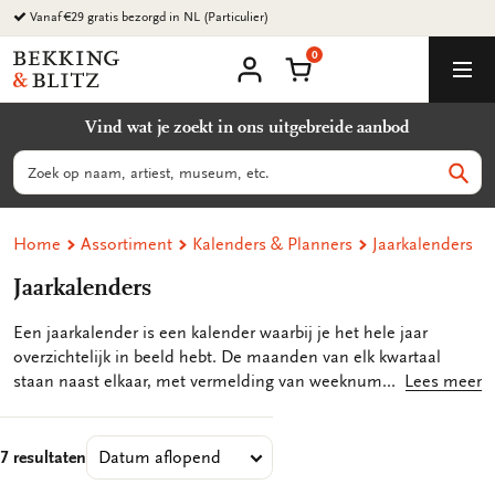
Ga
Vanaf €29 gratis bezorgd in NL (Particulier)
naar
0
content
Bekking
Winkelmand
Men
&
Mijn
account
Blitz
Vind wat je zoekt in ons uitgebreide aanbod
Uitgevers
B.V.
Zoeken
Zoek
Home
Assortiment
Kalenders & Planners
Jaarkalenders
Jaarkalenders
Een jaarkalender is een kalender waarbij je het hele jaar
overzichtelijk in beeld hebt. De maanden van elk kwartaal
staan naast elkaar, met vermelding van weeknummers. Een
Lees meer
jaarkalender kan erg handig zijn voor op kantoor, wanneer je
op zoek bent naar een bepaalde datum, wil kijken wanneer je
vakantie hebt of als je wilt weten wat het weeknummer van
7 resultaten
een bepaalde datum is. Ook kan je snel achterhalen op welke