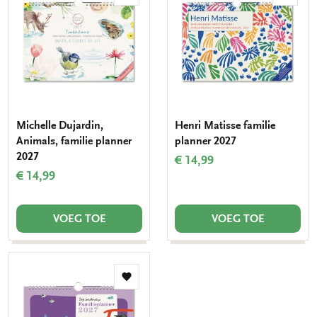
aan
aan
verlanglijst
verlang
Michelle Dujardin,
Henri Matisse familie
Animals, familie planner
planner 2027
2027
€ 14,99
€ 14,99
VOEG TOE
VOEG TOE
Toevoegen
aan
verlanglijst