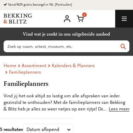
Ga
Vanaf €29 gratis bezorgd in NL (Particulier)
naar
0
content
Bekking
Winkelmand
Men
&
Mijn
account
Blitz
Vind wat je zoekt in ons uitgebreide aanbod
Uitgevers
B.V.
Zoeken
Zoek
Home
Assortiment
Kalenders & Planners
Familieplanners
Familieplanners
Vind jij het ook altijd zo lastig om alle afspraken van ieder
gezinslid te onthouden? Met de familieplanners van Bekking
& Blitz heb je alles zo weer netjes op een rijtje! De
Lees meer
familieplanners zijn niet alleen erg praktisch, maar zij ook nog
eens een gezellige toevoeging in huis. Ze zijn namelijk
voorzien van mooie en vrolijke illustraties van bijvoorbeeld
5 resultaten