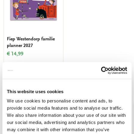
Fiep Westendorp familie
planner 2027
€ 14,99
VOEG TOE
This website uses cookies
Familieplanners voor het hele gezin
We use cookies to personalise content and ads, to
provide social media features and to analyse our traffic.
Je herkent het wel… Een zoon die naar voetbal moet, een
dochter die haar huiswerk nog moet maken, een man die tot
We also share information about your use of our site with
laat een vergadering heeft en de kleding die nog gestreken
our social media, advertising and analytics partners who
moet worden. Tegenwoordig zijn we allemaal erg druk met
may combine it with other information that you’ve