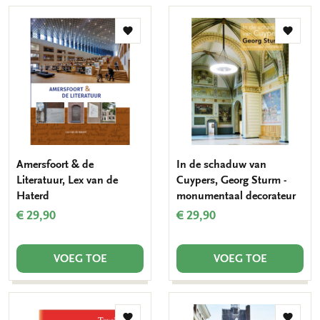
Toevoegen
Toevo
aan
aan
verlanglijst
verlang
Amersfoort & de
In de schaduw van
Literatuur, Lex van de
Cuypers, Georg Sturm -
Haterd
monumentaal decorateur
€ 29,90
€ 29,90
VOEG TOE
VOEG TOE