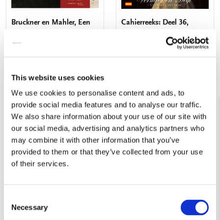
Bruckner en Mahler, Een
Cahierreeks: Deel 36,
symfonie als kathedraal,
Vermeer en Delft, Un
Eveline Nikkels
pintor y su ciudad, Michel
van Maarseveen
€ 19,90
€ 19,99
This website uses cookies
We use cookies to personalise content and ads, to
VOEG TOE
VOEG TOE
provide social media features and to analyse our traffic.
We also share information about your use of our site with
our social media, advertising and analytics partners who
may combine it with other information that you’ve
Toevoegen
Toevo
aan
aan
provided to them or that they’ve collected from your use
verlanglijst
verlang
of their services.
Consent
Necessary
Selection