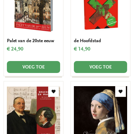
Palet van de 20ste eeuw
de Hoofdstad
€ 24,90
€ 14,90
VOEG TOE
VOEG TOE
Toevoegen
Toevo
aan
aan
verlanglijst
verlang