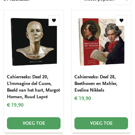
Toevoegen
Toevo
aan
aan
verlanglijst
verlang
Cahierreeks: Deel 20,
Cahierreeks: Deel 28,
L'Immagine del Cuore,
Beethoven en Mahler,
Beeld van het hart, Margot
Eveline Nikkels
Homan, Ruud Lapré
€ 19,90
€ 19,90
VOEG TOE
VOEG TOE