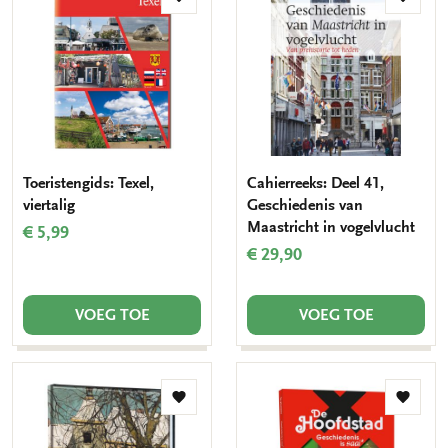
Toevoegen
Toevo
aan
aan
verlanglijst
verlang
Toeristengids: Texel,
Cahierreeks: Deel 41,
viertalig
Geschiedenis van
Maastricht in vogelvlucht
€ 5,99
€ 29,90
VOEG TOE
VOEG TOE
Toevoegen
Toevo
aan
aan
verlanglijst
verlang