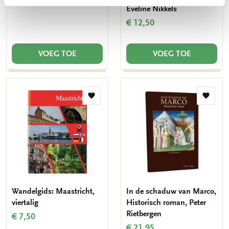
€ 12,50
Eveline Nikkels
€ 12,50
VOEG TOE
VOEG TOE
Toevoegen
Toevo
aan
aan
verlanglijst
verlang
Wandelgids: Maastricht,
In de schaduw van Marco,
viertalig
Historisch roman, Peter
Rietbergen
€ 7,50
€ 21,95