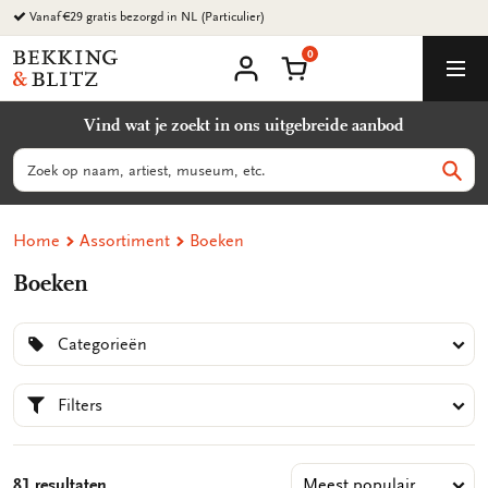
Ga
Vanaf €29 gratis bezorgd in NL (Particulier)
naar
0
content
Bekking
Winkelmand
Men
&
Mijn
account
Blitz
Vind wat je zoekt in ons uitgebreide aanbod
Uitgevers
B.V.
Zoeken
Zoek
Home
Assortiment
Boeken
Boeken
Categorieën
Filters
81 resultaten