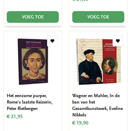
VOEG TOE
VOEG TOE
Toevoegen
Toevo
aan
aan
verlanglijst
verlang
Het eenzame purper,
Wagner en Mahler, In de
Rome's laatste Keizerin,
ban van het
Peter Rietbergen
Gesamtkunstwerk, Eveline
Nikkels
€ 21,95
€ 19,90