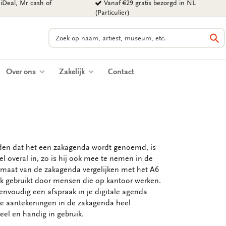
iDeal, Mr cash of
Vanaf €29 gratis bezorgd in NL
(Particulier)
Zoeken
Zo
Over ons
Zakelijk
Contact
eden dat het een zakagenda wordt genoemd, is
l overal in, zo is hij ook mee te nemen in de
ormaat van de zakagenda vergelijken met het A6
ik gebruikt door mensen die op kantoor werken.
eenvoudig een afspraak in je digitale agenda
ne aantekeningen in de zakagenda heel
el en handig in gebruik.