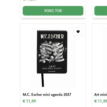
VOEG TOE
Toevoegen
aan
verlanglijst
M.C. Escher mini agenda 2027
Art min
€ 11,99
€ 11,9