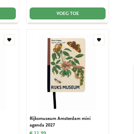
VOEG TOE
Toevoegen
Toevoegen
aan
aan
verlanglijst
verlanglijst
Rijksmuseum Amsterdam mini
agenda 2027
€ 11,99