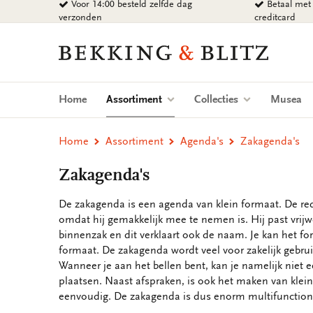
Voor 14:00 besteld zelfde dag
Betaal met 
Ga
verzonden
creditcard
naar
content
Bekking
&
Blitz
Uitgevers
(current)
Home
Assortiment
Collecties
Musea
B.V.
Home
Assortiment
Agenda's
Zakagenda's
Zakagenda's
De zakagenda is een agenda van klein formaat. De r
omdat hij gemakkelijk mee te nemen is. Hij past vrijwe
binnenzak en dit verklaart ook de naam. Je kan het f
formaat. De zakagenda wordt veel voor zakelijk gebru
Wanneer je aan het bellen bent, kan je namelijk niet 
plaatsen. Naast afspraken, is ook het maken van klei
eenvoudig. De zakagenda is dus enorm multifunctione