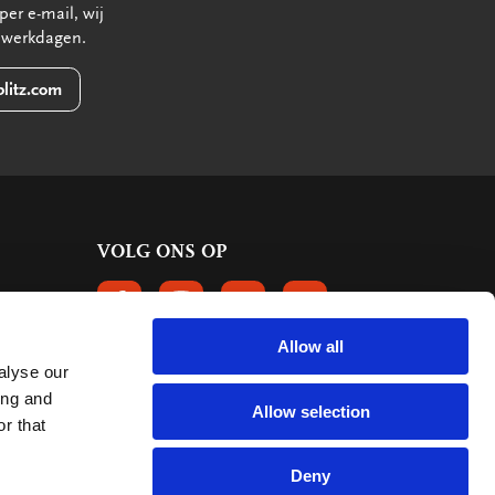
per e-mail, wij
 werkdagen.
litz.com
VOLG ONS OP
VOLGS ONS OP FACEBOOK
VOLG ONS OP INSTAGRAM
VOLG ONS OP LINKEDIN
VOLG ONS OP PINTERE
Allow all
alyse our
KLANTBEOORDELINGEN
ing and
Allow selection
r that
6661 reviews
9.2
mark:
Deny