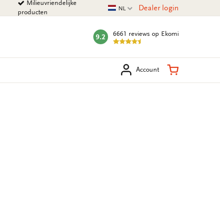
Milieuvriendelijke
Huidige taal
Dealer login
NL
producten
6661 reviews
op Ekomi
9.2
mark:
eken
Winkelman
Account