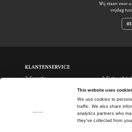
Wij staan voor 
vrijdag tu
03
KLANTENSERVICE
Garantie
Factuurdetai
Bestellen
Terugbetalin
This website uses cookie
Verzendkosten
Klachten
We use cookies to personal
Bestelling retourneren
Annuleren
traffic. We also share info
analytics partners who may
Bezorging
Contact
they’ve collected from your
Betalen