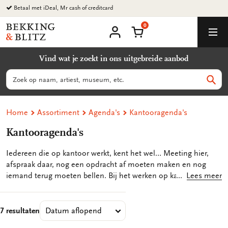
Ga
Betaal met iDeal, Mr cash of creditcard
naar
0
content
Bekking
Winkelmand
Men
&
Mijn
account
Blitz
Vind wat je zoekt in ons uitgebreide aanbod
Uitgevers
B.V.
Zoeken
Zoek
Home
Assortiment
Agenda's
Kantooragenda's
Kantooragenda's
Iedereen die op kantoor werkt, kent het wel… Meeting hier,
afspraak daar, nog een opdracht af moeten maken en nog
iemand terug moeten bellen. Bij het werken op kantoor
Lees meer
komen veel verschillende handelingen kijken die we soms wel
eens kunnen vergeten. Een kantooragenda is een heel handig
kantoorartikel om snel inzicht te krijgen in al je afspraken en
7 resultaten
opdrachten. Een kantooragenda is per week ingericht en je