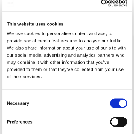
Combi agenda groot week
2027
€ 11,99
This website uses cookies
We use cookies to personalise content and ads, to
VOEG TOE
provide social media features and to analyse our traffic.
We also share information about your use of our site with
our social media, advertising and analytics partners who
may combine it with other information that you’ve
Waarom de papieren kantooragenda?
provided to them or that they’ve collected from your use
Tegenwoordig gaat veel digitaal. Mensen schrijven hun
of their services.
afspraken op in hun agenda op de mobiele telefoon, maar
waarom is het gebruik van een papieren kantooragenda zo
veel handiger? Het opschrijven van je afspraken zorgt er
Consent
namelijk voor dat je ze beter kunt onthouden. Wanneer je ze
Necessary
Selection
opschrijft op een papieren kantooragenda, zul je de afspraak
niet snel vergeten. Daarnaast is het opschrijven van een
afspraak in de digitale agenda niet mogelijk wanneer je aan
Preferences
het telefoneren bent. Wanneer je de kantooragenda open op