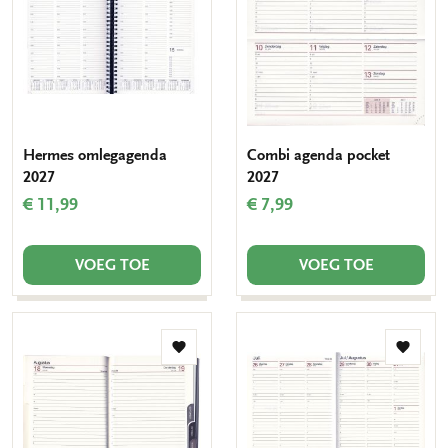
verlanglijst
verlang
Hermes omlegagenda
Combi agenda pocket
2027
2027
€ 11,99
€ 7,99
VOEG TOE
VOEG TOE
Toevoegen
Toevo
aan
aan
verlanglijst
verlang