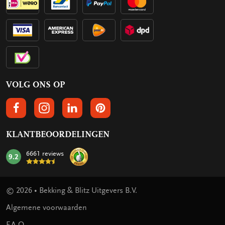
VOLG ONS OP
VOLGS ONS OP FACEBOOK
VOLG ONS OP INSTAGRAM
VOLG ONS OP LINKEDIN
VOLG ONS OP PINTEREST
KLANTBEOORDELINGEN
6661 reviews
9.2
mark:
© 2026 • Bekking & Blitz Uitgevers B.V.
Algemene voorwaarden
F.A.Q.