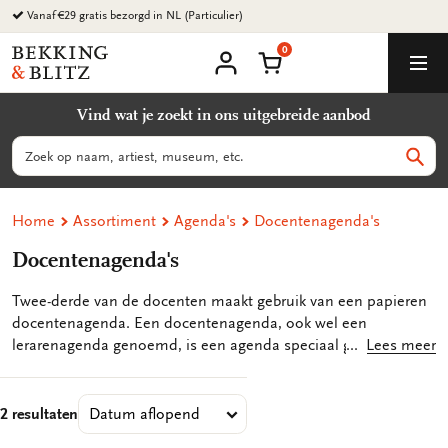
Ga
Vanaf €29 gratis bezorgd in NL (Particulier)
naar
0
content
Bekking
Winkelmand
Men
&
Mijn
account
Blitz
Vind wat je zoekt in ons uitgebreide aanbod
Uitgevers
B.V.
Zoeken
Zoek
Home
Assortiment
Agenda's
Docentenagenda's
Docentenagenda's
Twee-derde van de docenten maakt gebruik van een papieren
docentenagenda. Een docentenagenda, ook wel een
lerarenagenda genoemd, is een agenda speciaal gemaakt voor
Lees meer
docenten. In de docentenagenda kan je privé- en
werkafspraken makkelijk combineren. Hierdoor kan je al je
activiteiten, doordeweeks of in het weekend, in één oogopslag
2 resultaten
organiseren en plannen. In de docentenagenda is makkelijk