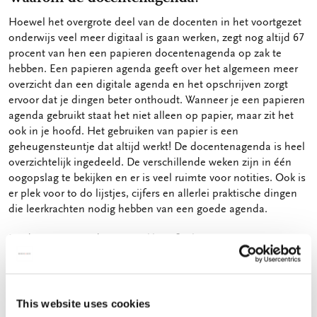
Hoewel het overgrote deel van de docenten in het voortgezet
onderwijs veel meer digitaal is gaan werken, zegt nog altijd 67
procent van hen een papieren docentenagenda op zak te
hebben. Een papieren agenda geeft over het algemeen meer
overzicht dan een digitale agenda en het opschrijven zorgt
ervoor dat je dingen beter onthoudt. Wanneer je een papieren
agenda gebruikt staat het niet alleen op papier, maar zit het
ook in je hoofd. Het gebruiken van papier is een
geheugensteuntje dat altijd werkt! De docentenagenda is heel
overzichtelijk ingedeeld. De verschillende weken zijn in één
oogopslag te bekijken en er is veel ruimte voor notities. Ook is
er plek voor to do lijstjes, cijfers en allerlei praktische dingen
die leerkrachten nodig hebben van een goede agenda.
De docentenagenda’s van Bekking & Blitz zijn ontworpen met
docenten, voor docenten.
Docentenagenda bestellen
This website uses cookies
Ben jij een docent en word jij overspoeld met drukke