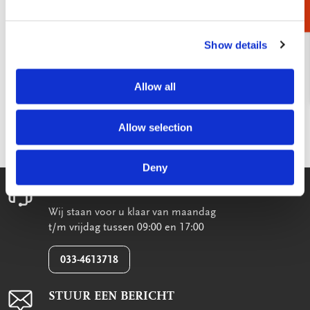
Show details
Allow all
Ontworpen voor en door docenten
Voor 14:00 besteld, zelfde werkdag verzonden
Allow selection
Gratis levering boven €30 binnen NL
Deny
WE HELPEN U GRAAG!
Wij staan voor u klaar van maandag
t/m vrijdag tussen 09:00 en 17:00
033-4613718
STUUR EEN BERICHT