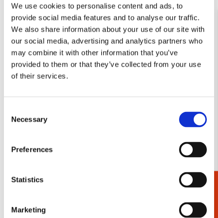
We use cookies to personalise content and ads, to
planningen? Ben je soms het overzicht even kwijt, of wil je
provide social media features and to analyse our traffic.
gewoon alle belangrijke informatie op één plek hebben? Bekijk
We also share information about your use of our site with
dan de docentenagenda’s van Bekking & Blitz. Wij hebben de
our social media, advertising and analytics partners who
perfecte agenda voor jou, waardoor je je nooit meer druk
may combine it with other information that you’ve
hoeft te maken over afspraken, cijferlijsten of lesroosters.
Bestellen bij Bekking & Blitz gaat ook nog eens heel snel en
provided to them or that they’ve collected from your use
gemakkelijk. Wanneer je de docentenagenda namelijk op een
of their services.
doordeweekse dag vóór 14:00 uur bestelt, wordt deze de
volgende dag nog aan huis bezorgd. Ben je op zoek naar meer
bruikbare producten voor in de les? Bekijk ons assortiment
Consent
schriften
,
potloden
en
opbergmappen
eens.
Necessary
Selection
Wanneer je voor meer dan €30,- bestelt op onze website,
worden er geen verzendkosten in rekening gebracht.
Preferences
Statistics
Cadeaukiezer
Marketing