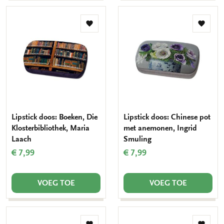
Toevoegen
Toevo
aan
aan
verlanglijst
verlang
Lipstick doos: Boeken, Die
Lipstick doos: Chinese pot
Klosterbibliothek, Maria
met anemonen, Ingrid
Laach
Smuling
€ 7,99
€ 7,99
VOEG TOE
VOEG TOE