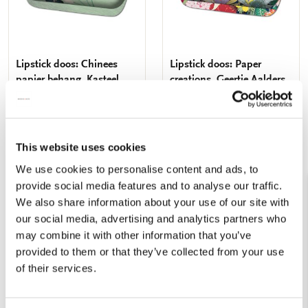
Lipstick doos: Chinees
Lipstick doos: Paper
papier behang, Kasteel
creations, Geertje Aalders
Heeswijk
€ 7,99
€ 7,99
This website uses cookies
VOEG TOE
VOEG TOE
We use cookies to personalise content and ads, to
provide social media features and to analyse our traffic.
We also share information about your use of our site with
Toevoegen
Toevo
our social media, advertising and analytics partners who
aan
aan
may combine it with other information that you’ve
verlanglijst
verlang
provided to them or that they’ve collected from your use
of their services.