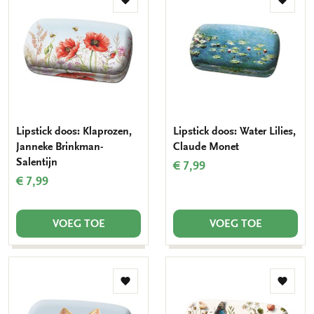
Toevoegen
Toevo
aan
aan
verlanglijst
verlang
Lipstick doos: Klaprozen,
Lipstick doos: Water Lilies,
Janneke Brinkman-
Claude Monet
Salentijn
€ 7,99
€ 7,99
VOEG TOE
VOEG TOE
Toevoegen
Toevo
aan
aan
verlanglijst
verlang