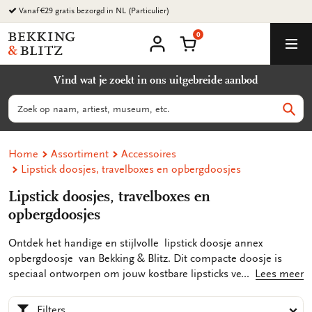
Ga
Vanaf €29 gratis bezorgd in NL (Particulier)
naar
0
content
Bekking
Winkelmand
Men
&
Mijn
account
Blitz
Vind wat je zoekt in ons uitgebreide aanbod
Uitgevers
B.V.
Zoeken
Zoek
Home
Assortiment
Accessoires
Lipstick doosjes, travelboxes en opbergdoosjes
Lipstick doosjes, travelboxes en
opbergdoosjes
Ontdek het handige en stijlvolle lipstick doosje annex
opbergdoosje van Bekking & Blitz. Dit compacte doosje is
speciaal ontworpen om jouw kostbare lipsticks veilig te
Lees meer
bewaren, terwijl het ook een handige reisspiegel bevat aan de
binnenkant van de deksel.
Filters