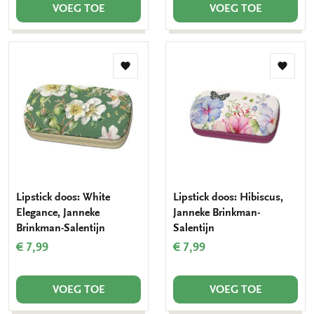
VOEG TOE
VOEG TOE
Toevoegen
Toevo
aan
aan
verlanglijst
verlang
Lipstick doos: White
Lipstick doos: Hibiscus,
Elegance, Janneke
Janneke Brinkman-
Brinkman-Salentijn
Salentijn
€ 7,99
€ 7,99
VOEG TOE
VOEG TOE