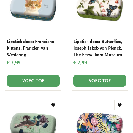
Lipstick doos: Franciens
Lipstick doos: Butterflies,
Kittens, Francien van
Joseph Jakob von Plenck,
Westering
The Fitzwilliam Museum
€ 7,99
€ 7,99
VOEG TOE
VOEG TOE
Toevoegen
Toevo
aan
aan
verlanglijst
verlang